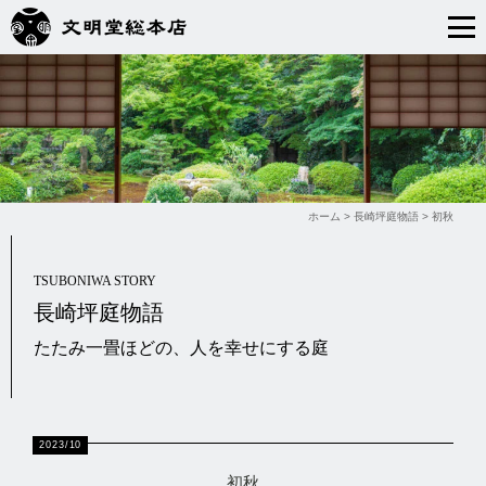
ホーム
>
長崎坪庭物語
>
初秋
TSUBONIWA STORY
長崎坪庭物語
たたみ一畳ほどの、人を幸せにする庭
2023/10
初秋