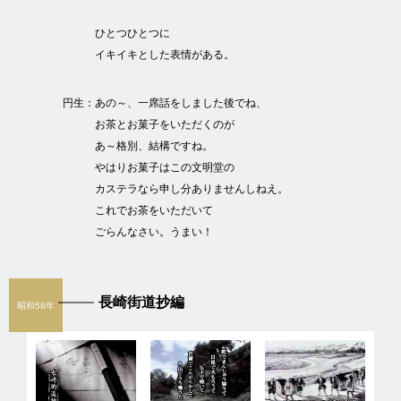
ひとつひとつに
イキイキとした表情がある。
円生：
あの～、一席話をしました後でね、
お茶とお菓子をいただくのが
あ～格別、結構ですね。
やはりお菓子はこの文明堂の
カステラなら申し分ありませんしねえ。
これでお茶をいただいて
ごらんなさい。うまい！
長崎街道抄編
昭和58年