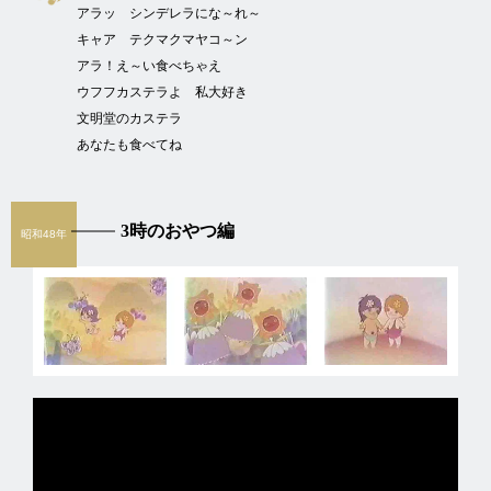
アラッ シンデレラにな～れ～
キャア テクマクマヤコ～ン
アラ！え～い食べちゃえ
ウフフカステラよ 私大好き
文明堂のカステラ
あなたも食べてね
3時のおやつ編
昭和48年