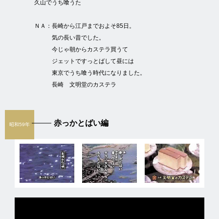
久山でうち喰うた
ＮＡ：
長崎から江戸までおよそ85日。
気の長い昔でした。
今じゃ朝からカステラ買うて
ジェットですっとばして昼には
東京でうち喰う時代になりました。
長崎 文明堂のカステラ
赤っかとばい編
昭和59年