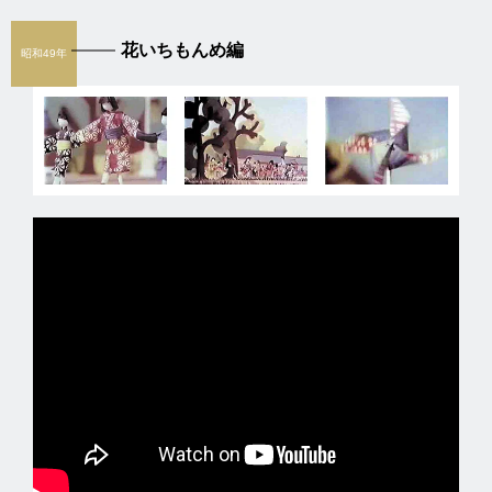
花いちもんめ編
昭和49年