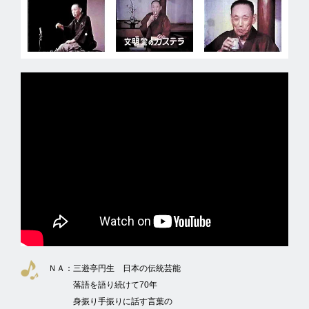
ＮＡ：
三遊亭円生 日本の伝統芸能
落語を語り続けて70年
身振り手振りに話す言葉の