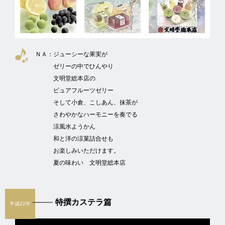
ＮＡ：
ジューシーな果実が
ゼリーの中でひんやり
文明堂総本店の
ピュアフルーツゼリー
そして小倉、こしあん、抹茶が
さわやかなハーモニーを奏でる
涼風水ようかん
和と洋の涼菓詰合せも
お楽しみいただけます。
夏の味わい 文明堂総本店
特撰カステラ篇
平成22年