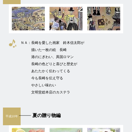
ＮＡ：
長崎を愛した画家 鈴木信太郎が
描いた一枚の絵 長崎
港のにぎわい、異国ロマン
長崎の色どりと喜びと歴史が
あたたかく伝わってくる
今も長崎を伝え守る
やさしい味わい
文明堂総本店のカステラ
夏の贈り物編
平成10年