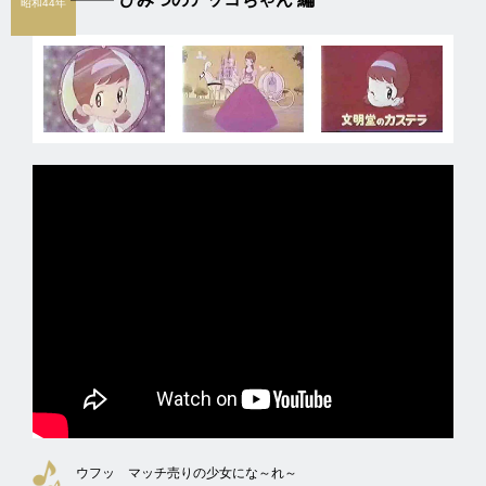
昭和44年
ウフッ マッチ売りの少女にな～れ～