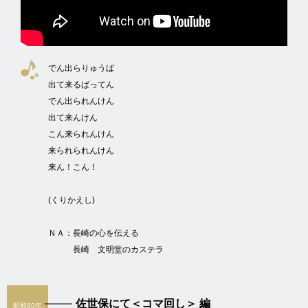
でん出らりゅうば
出て来るばってん
でん出られんけん
出て来んけん
こん来られんけん
来られられんけん
来ん！こん！
(くりかえし)
ＮＡ：
長崎の心を伝える
長崎 文明堂のカステラ
佐世保にて＜コマ回し＞ 編
昭和60年