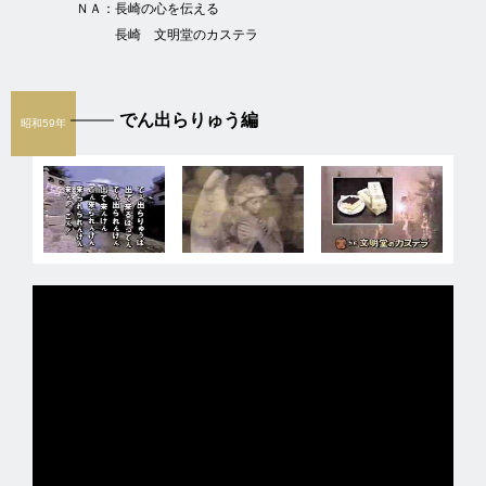
ＮＡ：
長崎の心を伝える
長崎 文明堂のカステラ
でん出らりゅう編
昭和59年