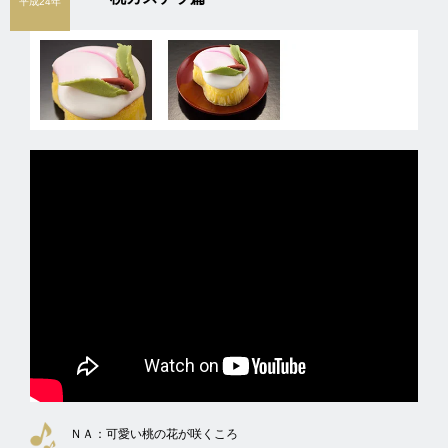
平成24年
ＮＡ：
可愛い桃の花が咲くころ