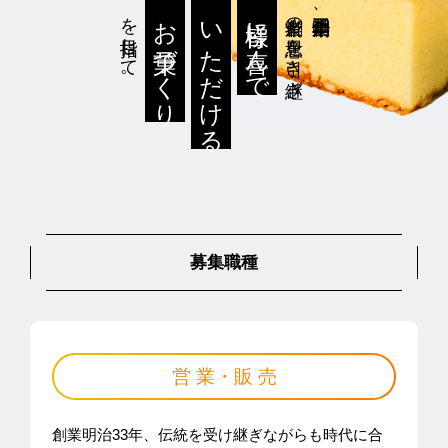
を目指して。
創業者の意思を引き継ぎ
創業明治三十三年、
お菓子づくり
いただける
皆様に喜んで
募集職種
営 業・販 売
創業明治33年、伝統を受け継ぎながらも時代に合