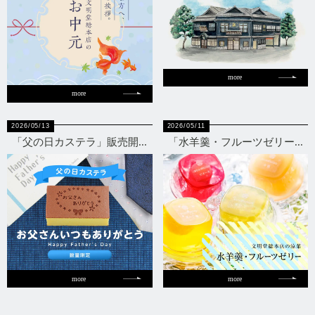
more
more
2026/05/13
2026/05/11
「父の日カステラ」販売開...
「水羊羹・フルーツゼリー...
more
more