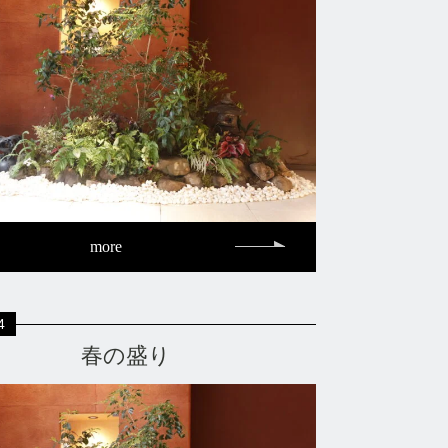
more
4
春の盛り