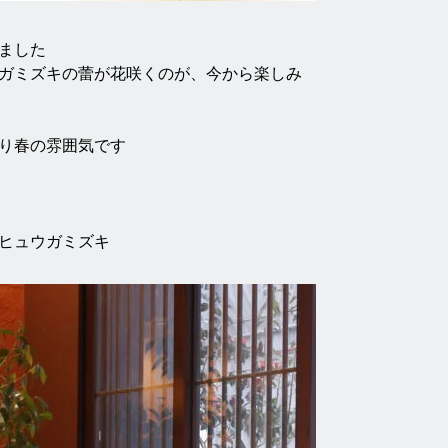
した

ガミズキの蕾が花咲くのが、今から楽しみ
り春の雰囲気です
