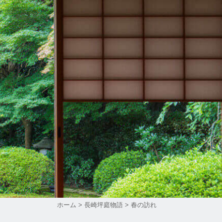
ホーム
>
長崎坪庭物語
>
春の訪れ