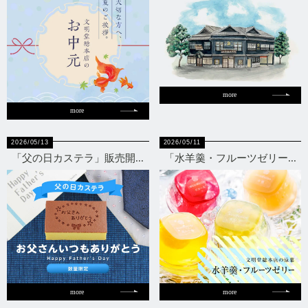
more
more
2026/05/13
2026/05/11
「父の日カステラ」販売開...
「水羊羹・フルーツゼリー...
more
more