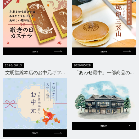
more
more
2026/06/13
2026/05/28
文明堂総本店のお中元ギフ...
「あわせ最中」一部商品の...
more
more