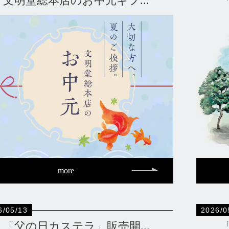
文明堂総本店のお中元ギフ...
more
6/05/13
2026/0
「父の日カステラ」販売開...