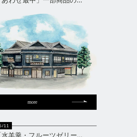
「あわせ最中」一部商品の...
more
5/11
「水羊羹・フルーツゼリー...