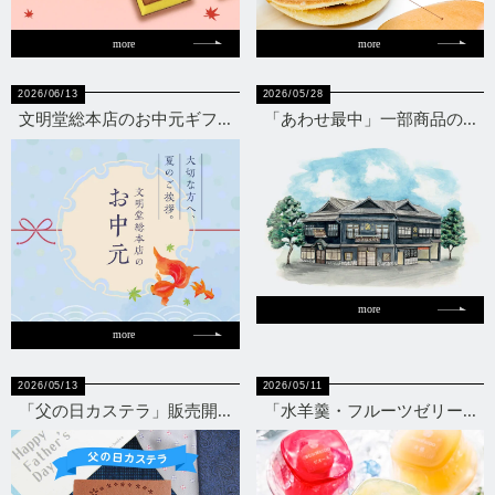
more
more
2026/06/13
2026/05/28
文明堂総本店のお中元ギフ...
「あわせ最中」一部商品の...
more
more
2026/05/13
2026/05/11
「父の日カステラ」販売開...
「水羊羹・フルーツゼリー...