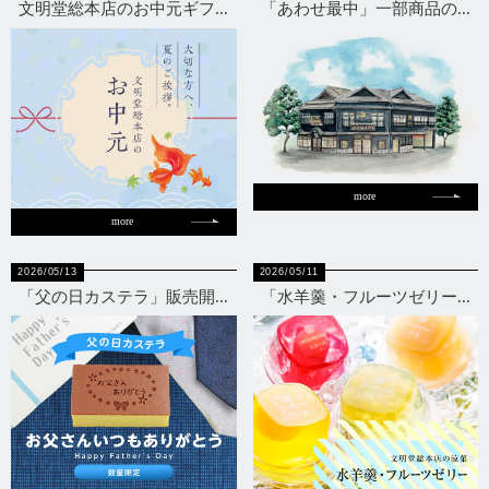
文明堂総本店のお中元ギフ...
「あわせ最中」一部商品の...
more
more
2026/05/13
2026/05/11
「父の日カステラ」販売開...
「水羊羹・フルーツゼリー...